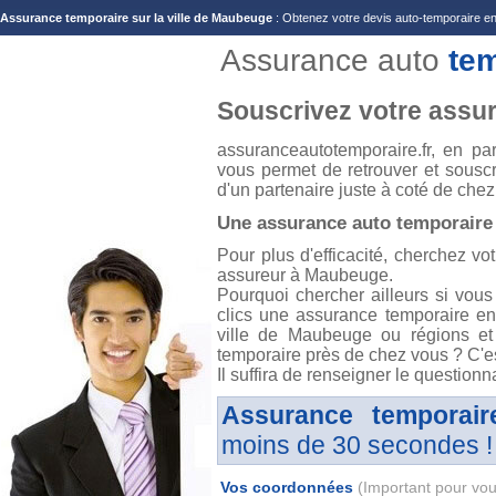
Assurance temporaire sur la ville de Maubeuge
: Obtenez votre devis auto-temporaire en l
Assurance auto
te
Souscrivez votre assu
assuranceautotemporaire.fr, en pa
vous permet de retrouver et souscr
d'un partenaire juste à coté de chez
Une assurance auto temporaire
Pour plus d'efficacité, cherchez vo
assureur à Maubeuge.
Pourquoi chercher ailleurs si vous
clics une assurance temporaire en
ville de Maubeuge ou régions et
temporaire près de chez vous ? C'e
Il suffira de renseigner le questionn
Assurance temporair
moins de 30 secondes !
Vos coordonnées
(Important pour vou