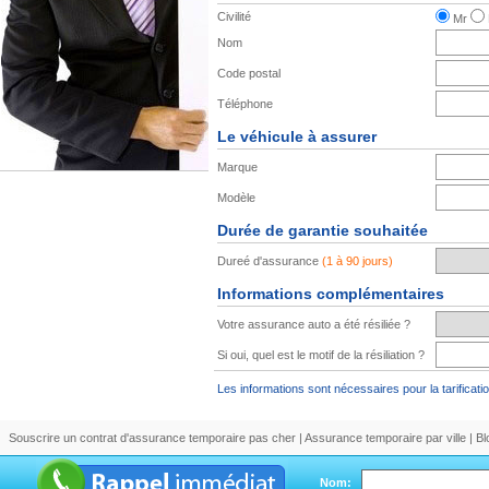
Civilité
Mr
Nom
Code postal
Téléphone
Le véhicule à assurer
Marque
Modèle
Durée de garantie souhaitée
Dureé d'assurance
(1 à 90 jours)
Informations complémentaires
Votre assurance auto a été résiliée ?
Si oui, quel est le motif de la résiliation ?
Les informations sont nécessaires pour la tarificatio
Souscrire un contrat d'assurance temporaire pas cher
|
Assurance temporaire par ville
|
Bl
Nom: