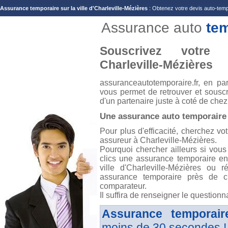
Assurance temporaire sur la ville d'Charleville-Mézières
: Obtenez votre devis auto-tempo
Assurance auto
te
Souscrivez votre 
Charleville-Mézières
assuranceautotemporaire.fr, en pa
vous permet de retrouver et souscr
d'un partenaire juste à coté de chez
Une assurance auto temporaire
Pour plus d'efficacité, cherchez vo
assureur à Charleville-Mézières.
Pourquoi chercher ailleurs si vous
clics une assurance temporaire en
ville d'Charleville-Mézières ou
assurance temporaire près de c
comparateur.
Il suffira de renseigner le questionn
Assurance temporair
moins de 30 secondes !