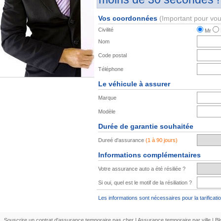
Vos coordonnées
(Important pour vou
Civilité
Mr
Nom
Code postal
Téléphone
Le véhicule à assurer
Marque
Modèle
Durée de garantie souhaitée
Dureé d'assurance
(1 à 90 jours)
Informations complémentaires
Votre assurance auto a été résiliée ?
Si oui, quel est le motif de la résiliation ?
Les informations sont nécessaires pour la tarificatio
Souscrire un contrat d'assurance temporaire pas cher
|
Assurance temporaire par ville
|
Bl